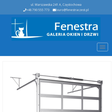
ul. Warszawska 241 A, Częstochowa
+48 790 555 773
biuro@fenestraczest.pl
Togg
navig