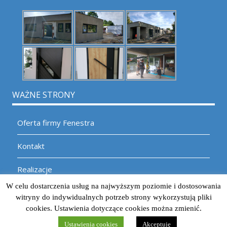
WAŻNE STRONY
Oferta firmy Fenestra
Kontakt
Realizacje
W celu dostarczenia usług na najwyższym poziomie i dostosowania
Mapa strony
witryny do indywidualnych potrzeb strony wykorzystują pliki
cookies. Ustawienia dotyczące cookies można zmienić.
Copyright 2026 Fenestra
Ustawienia cookies
Akceptuję