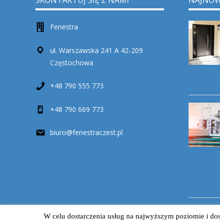
SKONTAKTUJ SIĘ Z NAMI
NAJNOW
Fenestra
ul. Warszawska 241 A 42-209
Częstochowa
+48 790 555 773
+48 790 669 773
biuro@fenestraczest.pl
W celu dostarczenia usług na najwyższym poziomie i dos