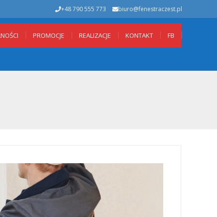
+48 790 555 773
biuro@fenestraczest.pl
LNOŚCI
PROMOCJE
REALIZACJE
KONTAKT
FB